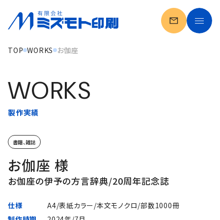
TOP
WORKS
お伽座
ミズモト印刷の強み
会社案内
製作実績
一般印刷
書籍、雑誌
自費出版
お伽座 様
お伽座の伊予の方言辞典/20周年記念誌
製作実績
仕様
A4/表紙カラー/本文モノクロ/部数1000冊
お客様の声
制作時期
2024年/7月