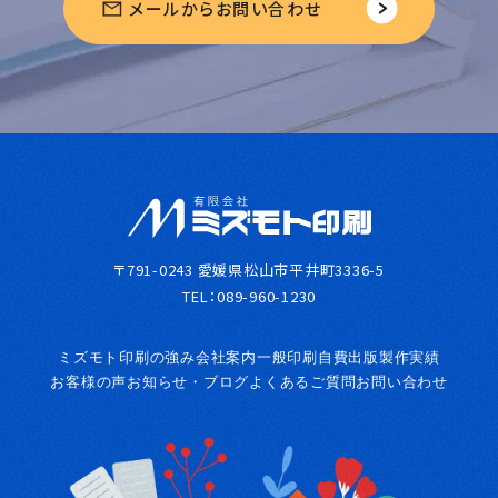
メールからお問い合わせ
〒791-0243 愛媛県松山市平井町3336-5
TEL：
089-960-1230
ミズモト印刷の強み
会社案内
一般印刷
自費出版
製作実績
お客様の声
お知らせ・ブログ
よくあるご質問
お問い合わせ